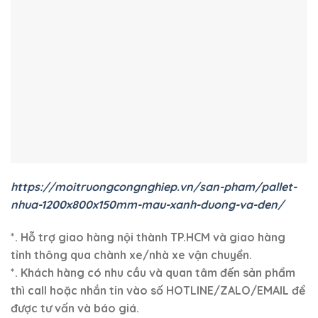
+) Youtube:
https://www.youtube.com/@nhuavietxanh
+) Tiktok:
https://www.tiktok.com/@ctysxvietxanh/
+) Shopee:
https://shopee.vn/nhuavietxanh/
+) Lazada:
https://www.lazada.vn/shop/nhua-viet-
xanh/
+) Facebook:
https://www.facebook.com/palletnhuavx/
+)
Địa chỉ kho xem hàng: 334 Tân Hòa Đông, Phường
Bình Trị Đông, Quận Bình Tân, TP.HCM
This entry was posted in
Tin tức
and tagged
palle nhựa màu đen hàng
mới
,
palle nhựa màu đen hàng mới 1200x800x150mm
,
pallet
,
pallet