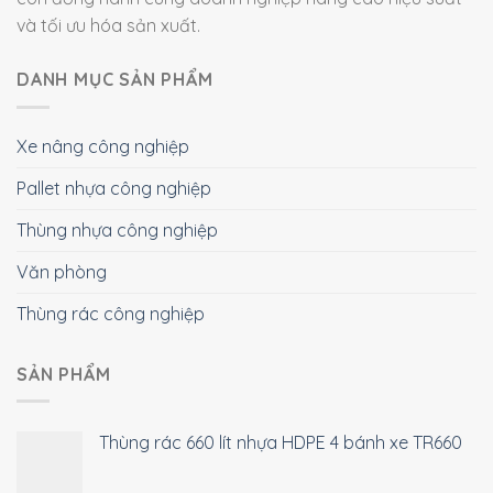
Bình Tân, TP.HCM
Điện thoại:
098.442.3150
Email: huyen@congnghiepvietxanh.com.vn
Fanpage:
Môi trường công nghiệp
Youtube:
Việt Xanh Công nghiệp
Tiktok:
Thiết Bị Công nghiệp
Bản quyền 2026 ©
Viet Xanh Industry
|
Môi trường công
nghiệp