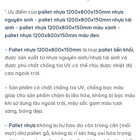
*.Ưu điểm của
pallet nhựa 1200x800x150mm nhựa
nguyên sinh
–
pallet nhựa 1200x800x150mm nhựa tái
sinh
–
pallet nhựa 1200x800x150mm màu xanh
–
pallet nhựa 1200x800x150mm màu đen
:
–
Pallet nhựa 1200x800x150mm
là loại
pallet liền khối
,
được sản xuất từ nhựa nguyên sinh/nhựa tái sinh và
được phủ chất chống tia UV có thể chịu được nhiệt độ
cao ngoài trời.
– Sản phẩm có chất chống tia UV, chống bạc màu
giúp cho sản phẩm chậm bị lão hóa, không bị bạc màu
khi sử dụng lâu ngoài trời, màu sắc gam màu tươi
sáng, bóng đẹp
.
–
Pallet nhựa
không bị hư hao do côn trùng cắn (mối
mọt) như pallet gỗ, không bị rỉ sét hay oxi hóa trong