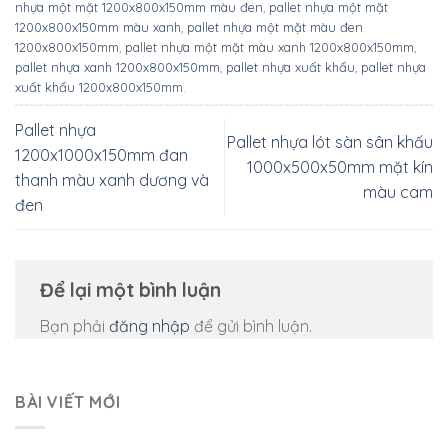
Pallet nhựa công nghiệp
(109)
Thùng nhựa công nghiệp
(42)
Thùng nhựa dung tích lớn
(25)
Thùng phuy nhựa
(3)
Thùng rác công nghiệp
(117)
Văn phòng
(18)
Xe đẩy hàng
(18)
Xe nâng công nghiệp
(157)
CÓ THỂ BẠN SẼ THÍCH
Pallet cốc 9 chân 1200x1000x140mm màu đen