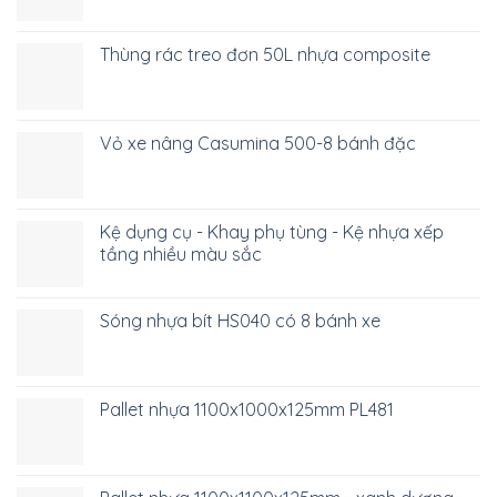
Việt Xanh Industry – Dẫn đầu trong thiết bị công
nghiệp
Việt Xanh Industry là thương hiệu hàng đầu tại Việt Nam,
mang đến giải pháp thiết bị công nghiệp chất lượng và
bền vững. Chúng tôi không chỉ cung cấp sản phẩm mà
còn đồng hành cùng doanh nghiệp nâng cao hiệu suất
và tối ưu hóa sản xuất.
DANH MỤC SẢN PHẨM
Xe nâng công nghiệp
Pallet nhựa công nghiệp
Thùng nhựa công nghiệp
Văn phòng