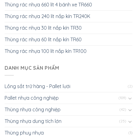
Xe nâng tay 3000kg NICHI-LIFT AC30S
Cẩu thủy lực mini bằng tay 3000kg
Thùng rác treo đơn 50L nhựa composite
Vỏ xe nâng Casumina 500-8 bánh đặc
Kệ dụng cụ - Khay phụ tùng - Kệ nhựa xếp
tầng nhiều màu sắc