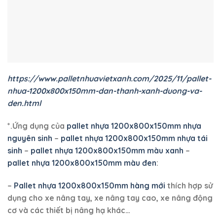
nhua-1200x800x150mm-dan-thanh-xanh-duong-va-
den.html
*.Ứng dụng của
pallet nhựa 1200x800x150mm nhựa
nguyên sinh
–
pallet nhựa 1200x800x150mm nhựa tái
sinh
–
pallet nhựa 1200x800x150mm màu xanh
–
pallet nhựa 1200x800x150mm màu đen
:
–
Pallet nhựa 1200x800x150mm hàng mới
thích hợp sử
dụng cho xe nâng tay, xe nâng tay cao, xe nâng động
cơ và các thiết bị nâng hạ khác…
–
Pallet nhựa mới 1200x800x150mm
có thể chịu được
tải trọng vừa phải phù hợp dùng trong nhà xưởng, kho
hàng, nhà máy, xí nghiệp, cơ sở sản xuất, cty dược,
nhà thuốc, siêu thị…dùng để kê hàng có tải trọng nhẹ
đến trung bình.
–
Pallet nhựa 1200x800x150mm
thích lợp xếp chồng