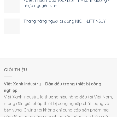
Thùng rác công nghiệp
SẢN PHẨM
Thùng rác 660 lít nhựa HDPE 4 bánh xe TR660
Thùng rác 30 lít nắp kín nhựa HDPE TR30
Thùng rác 60 lít nắp kín nhựa HDPE TR60
LIÊN HỆ
Địa chỉ: 334 Tân Hòa Đông, Phường Bình Trị Đông, Quận