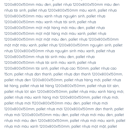
Để lại một bình luận
Bạn phải
đăng nhập
để gửi bình luận.
BÀI VIẾT MỚI
Thùng rác nhựa 660 lít 4 bánh xe TR660
Thùng rác nhựa 240 lít nắp kín TR240K
Thùng rác nhựa 30 lít nắp kín TR30
Thùng rác nhựa 60 lít nắp kín TR60
Thùng rác nhựa 100 lít nắp kín TR100
DANH MỤC SẢN PHẨM
Lồng sắt trữ hàng - Pallet lưới
(2)