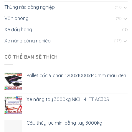
Sóng nhựa bít HS040 có 8 bánh xe
Pallet nhựa 1100x1000x125mm PL481
Pallet nhựa 1100x1100x125mm - xanh dương -
nhựa nguyên sinh
Thang nâng người di động NICHI-LIFT NSJY
GIỚI THIỆU