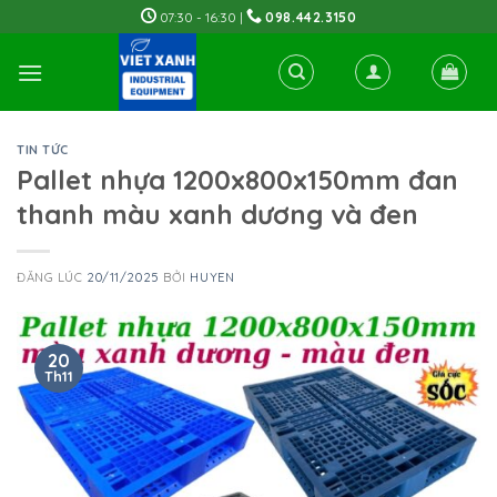
Skip
07:30 - 16:30 |
098.442.3150
to
content
TIN TỨC
Pallet nhựa 1200x800x150mm đan
thanh màu xanh dương và đen
ĐĂNG LÚC
20/11/2025
BỞI
HUYEN
20
Th11