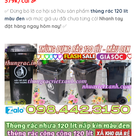
379k/cái
🎉
✅ Đừng bỏ lỡ cơ hội sở hữu sản phẩm
thùng rác 120 lít
màu đen
với mức giá ưu đãi chưa từng có!
Nhanh tay
đặt hàng ngay hôm nay!
✅