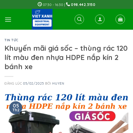
Skip
07:30 - 16:30 |
098.442.3150
to
content
TIN TỨC
Khuyến mãi giá sốc – thùng rác 120
lít màu đen nhựa HDPE nắp kín 2
bánh xe
ĐĂNG LÚC
05/02/2025
BỞI
HUYEN
05
Th2