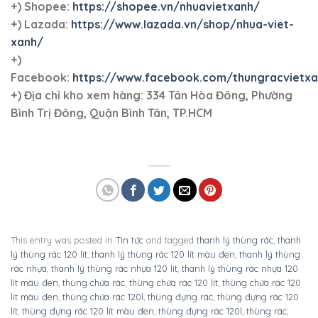
+) Shopee:
https://shopee.vn/nhuavietxanh/
+) Lazada:
https://www.lazada.vn/shop/nhua-viet-
xanh/
+)
Facebook:
https://www.facebook.com/thungracvietx
+)
Địa chỉ kho xem hàng: 334 Tân Hòa Đông, Phường
Bình Trị Đông, Quận Bình Tân, TP.HCM
This entry was posted in
Tin tức
and tagged
thanh lý thùng rác
,
thanh
lý thùng rác 120 lít
,
thanh lý thùng rác 120 lít màu đen
,
thanh lý thùng
rác nhựa
,
thanh lý thùng rác nhựa 120 lít
,
thanh lý thùng rác nhựa 120
lít màu đen
,
thùng chứa rác
,
thùng chứa rác 120 lít
,
thùng chứa rác 120
lít màu đen
,
thùng chứa rác 120l
,
thùng đựng rác
,
thùng đựng rác 120
lít
,
thùng đựng rác 120 lít màu đen
,
thùng đựng rác 120l
,
thùng rác
,