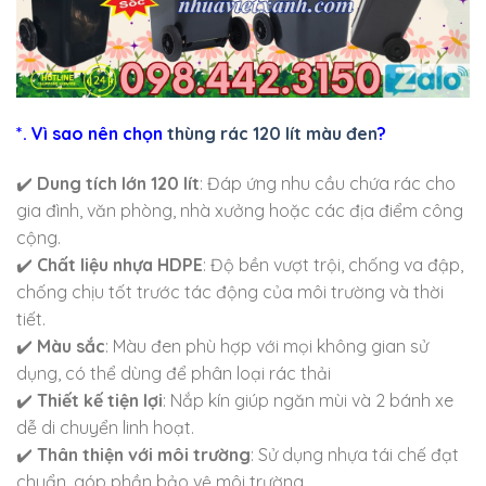
*. Vì sao nên chọn
thùng rác 120 lít màu đen
?
✔️
Dung tích lớn 120 lít
: Đáp ứng nhu cầu chứa rác cho
gia đình, văn phòng, nhà xưởng hoặc các địa điểm công
cộng.
✔️
Chất liệu nhựa HDPE
: Độ bền vượt trội, chống va đập,
chống chịu tốt trước tác động của môi trường và thời
tiết.
✔️
Màu sắc
: Màu đen phù hợp với mọi không gian sử
dụng, có thể dùng để phân loại rác thải
✔️
Thiết kế tiện lợi
: Nắp kín giúp ngăn mùi và 2 bánh xe
dễ di chuyển linh hoạt.
✔️
Thân thiện với môi trường
: Sử dụng nhựa tái chế đạt
chuẩn, góp phần bảo vệ môi trường.