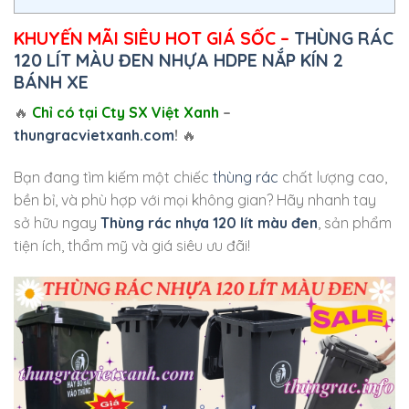
KHUYẾN MÃI SIÊU HOT GIÁ SỐC –
THÙNG RÁC
120 LÍT MÀU ĐEN NHỰA HDPE NẮP KÍN 2
BÁNH XE
🔥
Chỉ có tại Cty SX Việt Xanh
–
thungracvietxanh.com
!
🔥
Bạn đang tìm kiếm một chiếc
thùng rác
chất lượng cao,
bền bỉ, và phù hợp với mọi không gian? Hãy nhanh tay
sở hữu ngay
Thùng rác nhựa 120 lít màu đen
, sản phẩm
tiện ích, thẩm mỹ và giá siêu ưu đãi!