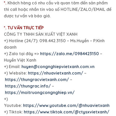
*.
Khách hàng có nhu cầu và quan tâm đến sản phẩm
thì call hoặc nhắn tin vào số HOTLINE/ZALO/EMAIL để
được tư vấn và báo giá.
*. TƯ VẤN TRỰC TIẾP
CÔNG TY TNHH SẢN XUẤT VIỆT XANH
+)
Hotline (24/7): 098.442.3150 – Ms.Huyền – P.Kinh
doanh
+)
Zalo tại đây =>
https://zalo.me/0984423150
–
Huyền Việt Xanh
+) Email:
huyen@congnghiepvietxanh.com.vn
+) Website:
https://nhuavietxanh.com/
–
https://thungracvietxanh.com/
–
https://thungrac.info/
–
https://moitruongcongnghiep.vn/
+)
Youtube:
https://www.youtube.com/@nhuavietxanh
+) Tiktok:
https://www.tiktok.com/@ctysxvietxanh/