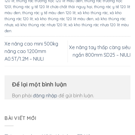
120 lít
,
thùng rác trường học 120 lít màu đen
,
thùng rác trường học
120l
,
thùng rác y tế 120 lít chứa chất thải nguy hại
,
thùng rác y tế 120 lít
màu đen
,
thùng rác y tế màu đen 120 lít
,
xả kho thùng rác
,
xả kho
thùng rác 120 lít
,
xả kho thùng rác 120 lít màu đen
,
xả kho thùng rác
nhựa
,
xả kho thùng rác nhựa 120 lít
,
xả kho thùng rác nhựa 120 lít màu
đen
.
Xe nâng cao mini 500kg
Xe nâng tay thấp càng siêu
nâng cao 1200mm
ngắn 800mm SD25 – NIULI
A0.5T/1.2M – NIULI
Để lại một bình luận
Bạn phải
đăng nhập
để gửi bình luận.
BÀI VIẾT MỚI