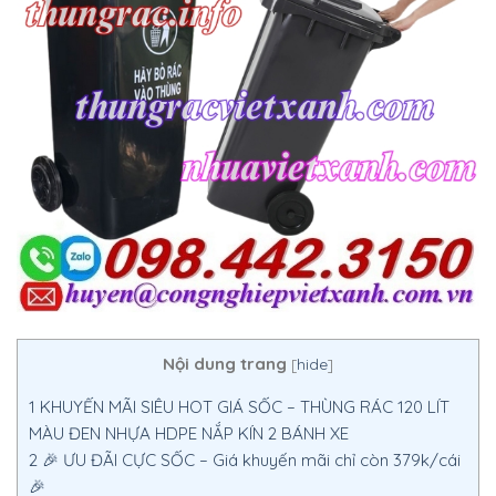
Nội dung trang
[
hide
]
1
KHUYẾN MÃI SIÊU HOT GIÁ SỐC – THÙNG RÁC 120 LÍT
MÀU ĐEN NHỰA HDPE NẮP KÍN 2 BÁNH XE
2
🎉 ƯU ĐÃI CỰC SỐC – Giá khuyến mãi chỉ còn 379k/cái
🎉