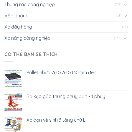
Thùng rác công nghiệp
(117)
Văn phòng
(18)
Xe đẩy hàng
(18)
Xe nâng công nghiệp
(157)
CÓ THỂ BẠN SẼ THÍCH
Pallet nhựa 760x760x130mm đen
Bộ kẹp gắp thùng phuy đơn - 1 phuy
Xe dọn vệ sinh 3 tầng chữ L