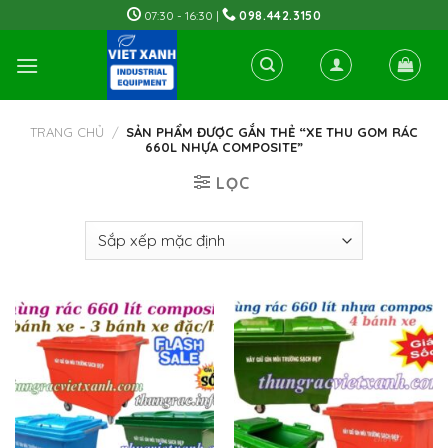
Skip
07:30 - 16:30 |
098.442.3150
to
content
TRANG CHỦ
/
SẢN PHẨM ĐƯỢC GẮN THẺ “XE THU GOM RÁC
660L NHỰA COMPOSITE”
LỌC