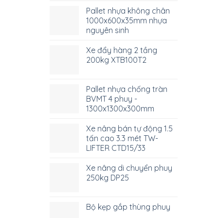
Pallet nhựa không chân
1000x600x35mm nhựa
nguyên sinh
Xe đẩy hàng 2 tầng
200kg XTB100T2
Pallet nhựa chống tràn
BVMT 4 phuy -
1300x1300x300mm
Xe nâng bán tự động 1.5
tấn cao 3.3 mét TW-
LIFTER CTD15/33
Xe nâng di chuyển phuy
250kg DP25
Bộ kẹp gắp thùng phuy