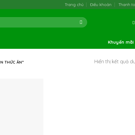
Trang chủ
Điều khoản
Thanh t
Khuyến mãi
Hiển thị kết quả d
N THỨC ĂN”