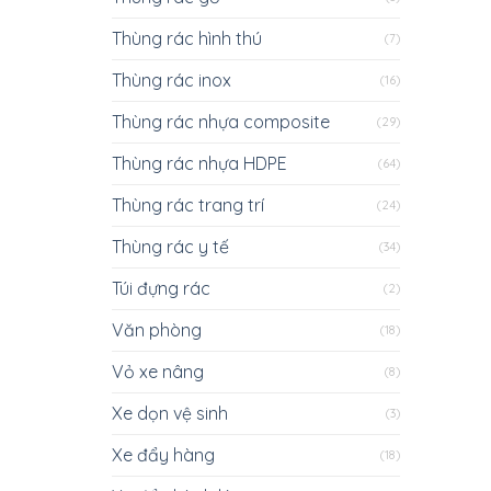
Thùng rác hình thú
(7)
Thùng rác inox
(16)
Thùng rác nhựa composite
(29)
Thùng rác nhựa HDPE
(64)
Thùng rác trang trí
(24)
Thùng rác y tế
(34)
Túi đựng rác
(2)
Văn phòng
(18)
Vỏ xe nâng
(8)
Xe dọn vệ sinh
(3)
Xe đẩy hàng
(18)