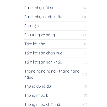
Pallet nhựa lót sàn
(30)
Pallet nhựa xuất khẩu
(23)
Phụ kiện
(0)
Phụ tùng xe nâng
(25)
Tấm lót sàn
(17)
Tấm lót sàn chăn nuôi
(2)
Tấm lót sàn sân khấu
(5)
Thang nâng hàng - thang nâng
(24)
người
Thùng đựng dù
(2)
Thùng nhựa bít
(7)
Thùng nhựa chữ nhật
(11)