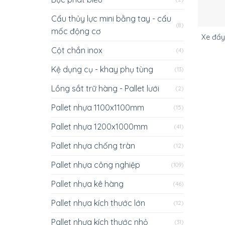
Cẩu thủy lực mini bằng tay - cẩu
(8)
mốc động cơ
Xe đẩy
Cột chắn inox
(4)
Kệ dụng cụ - khay phụ tùng
(13)
Lồng sắt trữ hàng - Pallet lưới
(2)
Pallet nhựa 1100x1100mm
(15)
Pallet nhựa 1200x1000mm
(41)
Pallet nhựa chống tràn
(12)
Pallet nhựa công nghiệp
(109)
Pallet nhựa kê hàng
(46)
Pallet nhựa kích thước lớn
(12)
Pallet nhựa kích thước nhỏ
(31)