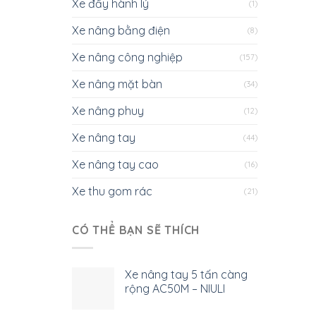
Xe đẩy hành lý
(1)
Xe nâng bằng điện
(8)
Xe nâng công nghiệp
(157)
Xe nâng mặt bàn
(34)
Xe nâng phuy
(12)
Xe nâng tay
(44)
Xe nâng tay cao
(16)
Xe thu gom rác
(21)
CÓ THỂ BẠN SẼ THÍCH
Xe nâng tay 5 tấn càng
rộng AC50M – NIULI