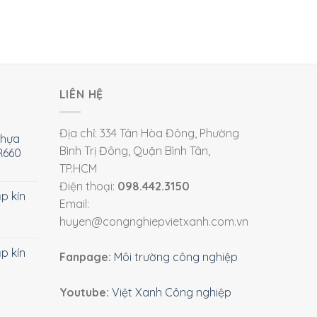
LIÊN HỆ
Địa chỉ: 334 Tân Hòa Đông, Phường
nhựa
Bình Trị Đông, Quận Bình Tân,
R660
TP.HCM
Điện thoại:
098.442.3150
ắp kín
Email:
huyen@congnghiepvietxanh.com.vn
ắp kín
Fanpage:
Môi trường công nghiệp
Youtube:
Việt Xanh Công nghiệp