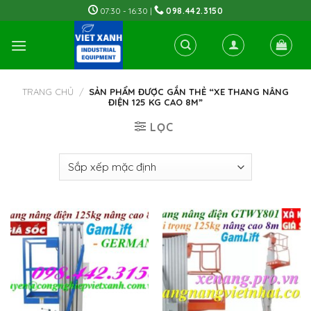
Skip
07:30 - 16:30 |
098.442.3150
to
content
TRANG CHỦ
/
SẢN PHẨM ĐƯỢC GẮN THẺ “XE THANG NÂNG
ĐIỆN 125 KG CAO 8M”
LỌC