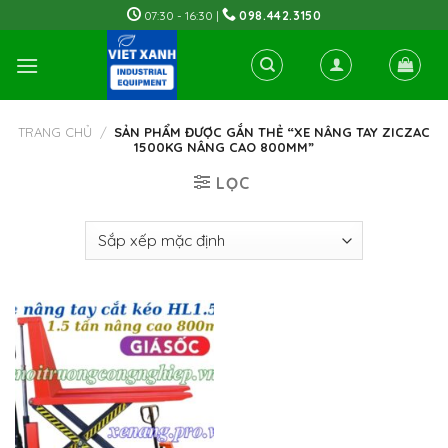
Skip
07:30 - 16:30 |
098.442.3150
to
content
TRANG CHỦ
/
SẢN PHẨM ĐƯỢC GẮN THẺ “XE NÂNG TAY ZICZAC
1500KG NÂNG CAO 800MM”
LỌC