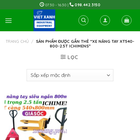
Skip
07:30 - 16:30 |
098.442.3150
to
content
TRANG CHỦ
/
SẢN PHẨM ĐƯỢC GẮN THẺ “XE NÂNG TAY XT540-
800-2.5T ICHIMENS”
LỌC