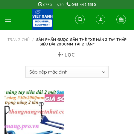
Skip
07:30 - 16:30 |
098.442.3150
to
content
TRANG CHỦ
/
SẢN PHẨM ĐƯỢC GẮN THẺ “XE NÂNG TAY THẤP
SIÊU DÀI 2000MM TẢI 2 TẤN”
LỌC