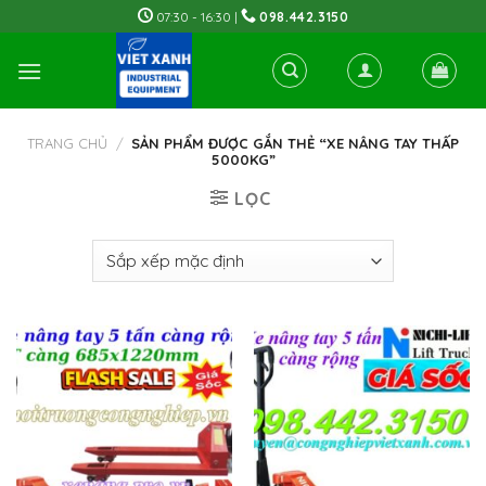
Skip
07:30 - 16:30 |
098.442.3150
to
content
TRANG CHỦ
/
SẢN PHẨM ĐƯỢC GẮN THẺ “XE NÂNG TAY THẤP
5000KG”
LỌC