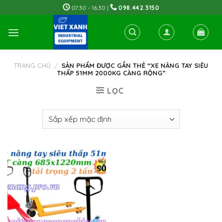
Skip
07:30 - 16:30 |
098.442.3150
to
content
TRANG CHỦ
/
SẢN PHẨM ĐƯỢC GẮN THẺ “XE NÂNG TAY SIÊU
THẤP 51MM 2000KG CÀNG RỘNG”
LỌC