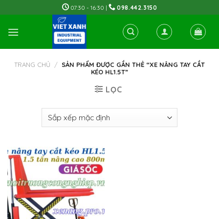
Skip
07:30 - 16:30 |
098.442.3150
to
content
TRANG CHỦ
/
SẢN PHẨM ĐƯỢC GẮN THẺ “XE NÂNG TAY CẮT
KÉO HL1.5T”
LỌC