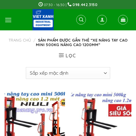
Skip
07:30 - 16:30 |
098.442.3150
to
content
TRANG CHỦ
/
SẢN PHẨM ĐƯỢC GẮN THẺ “XE NÂNG TAY CAO
MINI 500KG NÂNG CAO 1200MM”
LỌC