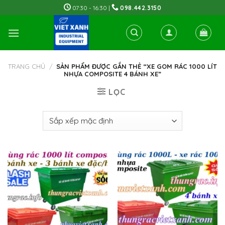
Skip
07:30 - 16:30 |
098.442.3150
to
content
TRANG CHỦ
/
SẢN PHẨM ĐƯỢC GẮN THẺ “XE GOM RÁC 1000 LÍT
NHỰA COMPOSITE 4 BÁNH XE”
LỌC