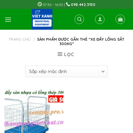
Skip
07:30 - 16:30 |
098.442.3150
to
content
TRANG CHỦ
/
SẢN PHẨM ĐƯỢC GẮN THẺ “XE ĐẨY LỒNG SẮT
300KG”
LỌC