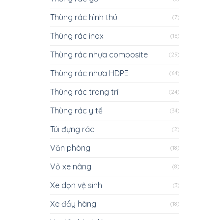
Thùng rác hình thú
(7)
Thùng rác inox
(16)
Thùng rác nhựa composite
(29)
Thùng rác nhựa HDPE
(64)
Thùng rác trang trí
(24)
Thùng rác y tế
(34)
Túi đựng rác
(2)
Văn phòng
(18)
Vỏ xe nâng
(8)
Xe dọn vệ sinh
(3)
Xe đẩy hàng
(18)