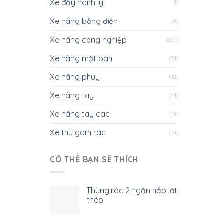
Xe đẩy hành lý
(1)
Xe nâng bằng điện
(8)
Xe nâng công nghiệp
(157)
Xe nâng mặt bàn
(34)
Xe nâng phuy
(12)
Xe nâng tay
(44)
Xe nâng tay cao
(16)
Xe thu gom rác
(21)
CÓ THỂ BẠN SẼ THÍCH
Thùng rác 2 ngăn nắp lật
thép