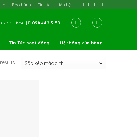
oán
Bảo hành
Tin tức
Liên hệ
07:30 - 16:30 |
098.442.3150
Tin Tức hoạt động
Hệ thống cửa hàng
results