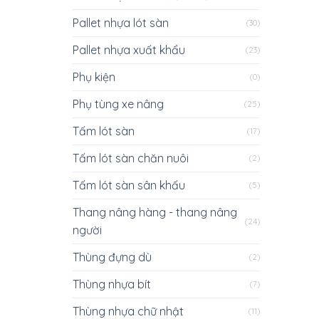
Pallet nhựa lót sàn
(30)
Pallet nhựa xuất khẩu
(23)
Phụ kiện
(0)
Phụ tùng xe nâng
(25)
Tấm lót sàn
(17)
Tấm lót sàn chăn nuôi
(2)
Tấm lót sàn sân khấu
(5)
Thang nâng hàng - thang nâng
(24)
người
Thùng đựng dù
(2)
Thùng nhựa bít
(7)
Thùng nhựa chữ nhật
(11)