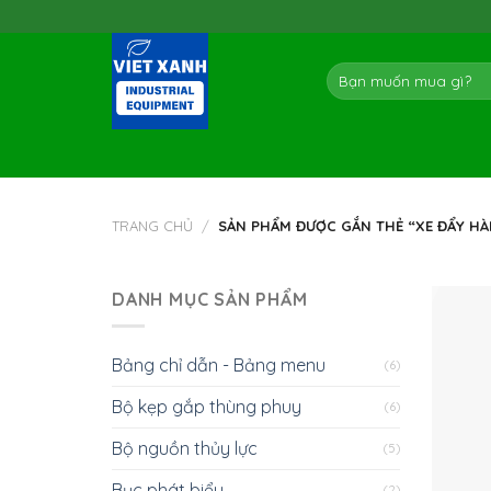
Skip
to
content
Tìm
kiếm:
TRANG CHỦ
/
SẢN PHẨM ĐƯỢC GẮN THẺ “XE ĐẨY HÀ
DANH MỤC SẢN PHẨM
Bảng chỉ dẫn - Bảng menu
(6)
Bộ kẹp gắp thùng phuy
(6)
Bộ nguồn thủy lực
(5)
Bục phát biểu
(2)