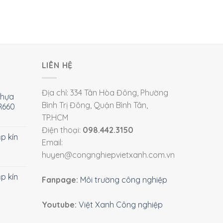
LIÊN HỆ
Địa chỉ: 334 Tân Hòa Đông, Phường
nhựa
Bình Trị Đông, Quận Bình Tân,
R660
TP.HCM
Điện thoại:
098.442.3150
ắp kín
Email:
huyen@congnghiepvietxanh.com.vn
ắp kín
Fanpage:
Môi trường công nghiệp
Youtube:
Việt Xanh Công nghiệp