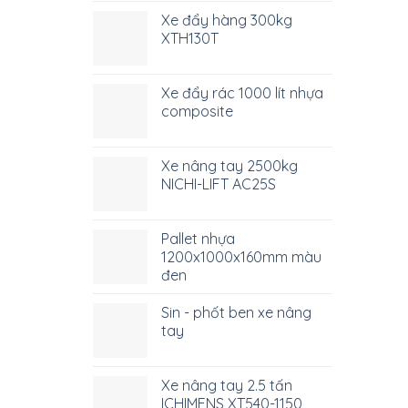
Xe đẩy hàng 300kg
XTH130T
Xe đẩy rác 1000 lít nhựa
composite
Xe nâng tay 2500kg
NICHI-LIFT AC25S
Pallet nhựa
1200x1000x160mm màu
đen
Sin - phốt ben xe nâng
tay
Xe nâng tay 2.5 tấn
ICHIMENS XT540-1150