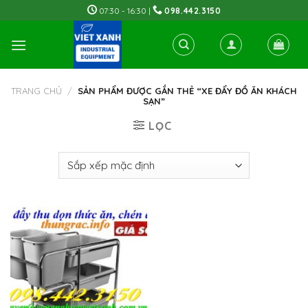
Skip
07:30 - 16:30 |
098.442.3150
to
content
TRANG CHỦ
/
SẢN PHẨM ĐƯỢC GẮN THẺ “XE ĐẨY ĐỒ ĂN KHÁCH
SẠN”
LỌC