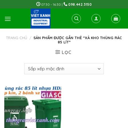
Skip
07:30 - 16:30 |
098.442.3150
to
content
TRANG CHỦ
/
SẢN PHẨM ĐƯỢC GẮN THẺ “XẢ KHO THÙNG RÁC
85 LÍT”
LỌC