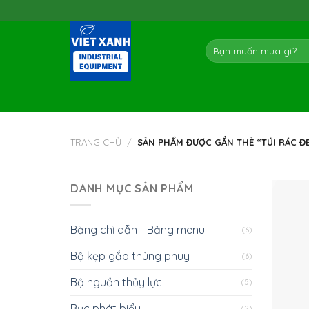
Skip
to
content
Tìm
kiếm:
TRANG CHỦ
/
SẢN PHẨM ĐƯỢC GẮN THẺ “TÚI RÁC ĐE
DANH MỤC SẢN PHẨM
Bảng chỉ dẫn - Bảng menu
(6)
Bộ kẹp gắp thùng phuy
(6)
Bộ nguồn thủy lực
(5)
Bục phát biểu
(2)