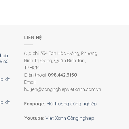
LIÊN HỆ
Địa chỉ: 334 Tân Hòa Đông, Phường
nhựa
Bình Trị Đông, Quận Bình Tân,
R660
TP.HCM
Điện thoại:
098.442.3150
ắp kín
Email:
huyen@congnghiepvietxanh.com.vn
ắp kín
Fanpage:
Môi trường công nghiệp
Youtube:
Việt Xanh Công nghiệp