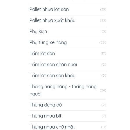
Pallet nhựa lót sàn
(30)
Pallet nhựa xuất khẩu
(23)
Phụ kiện
(0)
Phụ tùng xe nâng
(25)
Tấm lót sàn
(17)
Tấm lót sàn chăn nuôi
(2)
Tấm lót sàn sân khấu
(5)
Thang nâng hàng - thang nâng
(24)
người
Thùng đựng dù
(2)
Thùng nhựa bít
(7)
Thùng nhựa chữ nhật
(11)