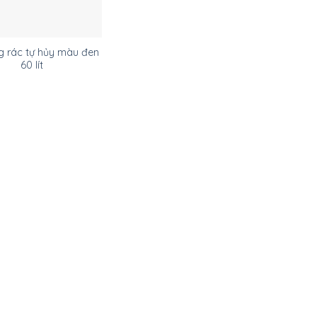
g rác tự hủy màu đen
60 lít