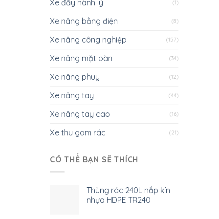
Xe đẩy hành lý
(1)
Xe nâng bằng điện
(8)
Xe nâng công nghiệp
(157)
Xe nâng mặt bàn
(34)
Xe nâng phuy
(12)
Xe nâng tay
(44)
Xe nâng tay cao
(16)
Xe thu gom rác
(21)
CÓ THỂ BẠN SẼ THÍCH
Thùng rác 240L nắp kín
nhựa HDPE TR240