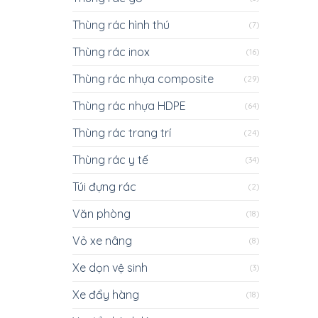
Thùng rác hình thú
(7)
Thùng rác inox
(16)
Thùng rác nhựa composite
(29)
Thùng rác nhựa HDPE
(64)
Thùng rác trang trí
(24)
Thùng rác y tế
(34)
Túi đựng rác
(2)
Văn phòng
(18)
Vỏ xe nâng
(8)
Xe dọn vệ sinh
(3)
Xe đẩy hàng
(18)