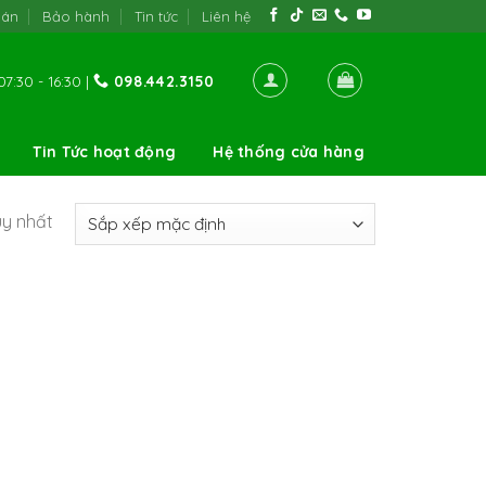
oán
Bảo hành
Tin tức
Liên hệ
7:30 - 16:30 |
098.442.3150
Tin Tức hoạt động
Hệ thống cửa hàng
uy nhất