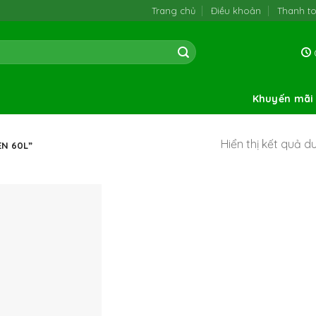
Trang chủ
Điều khoản
Thanh t
0
Khuyến mãi
Hiển thị kết quả d
N 60L”