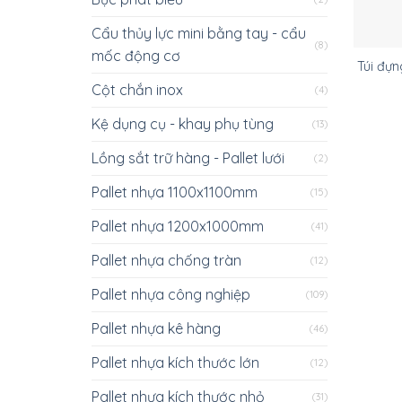
Cẩu thủy lực mini bằng tay - cẩu
(8)
mốc động cơ
Túi đựn
Cột chắn inox
(4)
Kệ dụng cụ - khay phụ tùng
(13)
Lồng sắt trữ hàng - Pallet lưới
(2)
Pallet nhựa 1100x1100mm
(15)
Pallet nhựa 1200x1000mm
(41)
Pallet nhựa chống tràn
(12)
Pallet nhựa công nghiệp
(109)
Pallet nhựa kê hàng
(46)
Pallet nhựa kích thước lớn
(12)
Pallet nhựa kích thước nhỏ
(31)