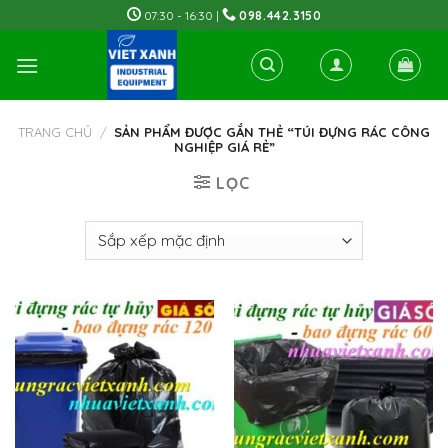
Skip
07:30 - 16:30 |
098.442.3150
to
content
TRANG CHỦ
/
SẢN PHẨM ĐƯỢC GẮN THẺ “TÚI ĐỰNG RÁC CÔNG
NGHIỆP GIÁ RẺ”
LỌC