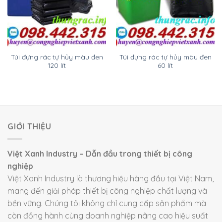
Túi đựng rác tự hủy màu đen
Túi đựng rác tự hủy màu đen
120 lít
60 lít
GIỚI THIỆU
Việt Xanh Industry – Dẫn đầu trong thiết bị công
nghiệp
Việt Xanh Industry là thương hiệu hàng đầu tại Việt Nam,
mang đến giải pháp thiết bị công nghiệp chất lượng và
bền vững. Chúng tôi không chỉ cung cấp sản phẩm mà
còn đồng hành cùng doanh nghiệp nâng cao hiệu suất