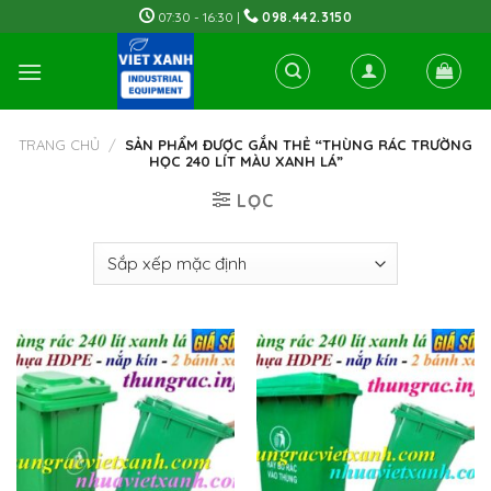
Skip
07:30 - 16:30 |
098.442.3150
to
content
TRANG CHỦ
/
SẢN PHẨM ĐƯỢC GẮN THẺ “THÙNG RÁC TRƯỜNG
HỌC 240 LÍT MÀU XANH LÁ”
LỌC