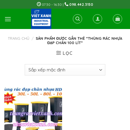
Skip
07:30 - 16:30 |
098.442.3150
to
content
TRANG CHỦ
/
SẢN PHẨM ĐƯỢC GẮN THẺ “THÙNG RÁC NHỰA
ĐẠP CHÂN 100 LÍT”
LỌC