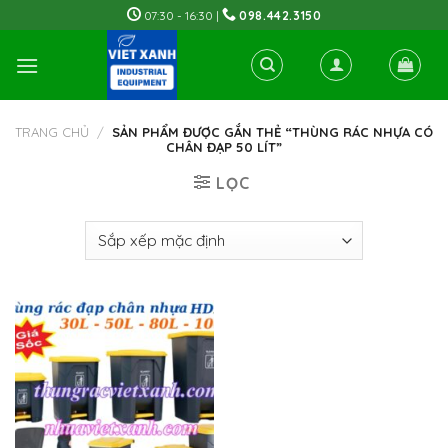
Skip
07:30 - 16:30 |
098.442.3150
to
content
TRANG CHỦ
/
SẢN PHẨM ĐƯỢC GẮN THẺ “THÙNG RÁC NHỰA CÓ
CHÂN ĐẠP 50 LÍT”
LỌC