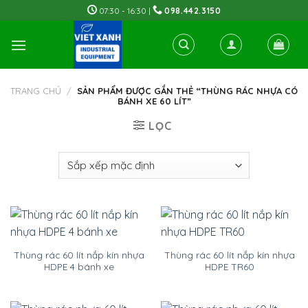
Skip
07:30 - 16:30 |
098.442.3150
to
content
TRANG CHỦ
/
SẢN PHẨM ĐƯỢC GẮN THẺ “THÙNG RÁC NHỰA CÓ
BÁNH XE 60 LÍT”
LỌC
Thùng rác 60 lít nắp kín nhựa
Thùng rác 60 lít nắp kín nhựa
HDPE 4 bánh xe
HDPE TR60