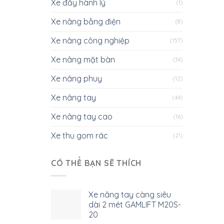
Xe đẩy hành lý
(1)
Xe nâng bằng điện
(8)
Xe nâng công nghiệp
(157)
Xe nâng mặt bàn
(34)
Xe nâng phuy
(12)
Xe nâng tay
(44)
Xe nâng tay cao
(16)
Xe thu gom rác
(21)
CÓ THỂ BẠN SẼ THÍCH
Xe nâng tay càng siêu
dài 2 mét GAMLIFT M20S-
20