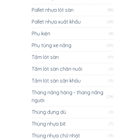
Pallet nhựa lót sàn
(30)
Pallet nhựa xuất khẩu
(23)
Phụ kiện
(0)
Phụ tùng xe nâng
(25)
Tấm lót sàn
(17)
Tấm lót sàn chăn nuôi
(2)
Tấm lót sàn sân khấu
(5)
Thang nâng hàng - thang nâng
(24)
người
Thùng đựng dù
(2)
Thùng nhựa bít
(7)
Thùng nhựa chữ nhật
(11)