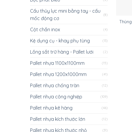
Cẩu thủy lực mini bằng tay - cẩu
(8)
mốc động cơ
Thùng 
Cột chắn inox
(4)
Kệ dụng cụ - khay phụ tùng
(13)
Lồng sắt trữ hàng - Pallet lưới
(2)
Pallet nhựa 1100x1100mm
(15)
Pallet nhựa 1200x1000mm
(41)
Pallet nhựa chống tràn
(12)
Pallet nhựa công nghiệp
(109)
Pallet nhựa kê hàng
(46)
Pallet nhựa kích thước lớn
(12)
Pallet nhựa kích thước nhỏ
(31)