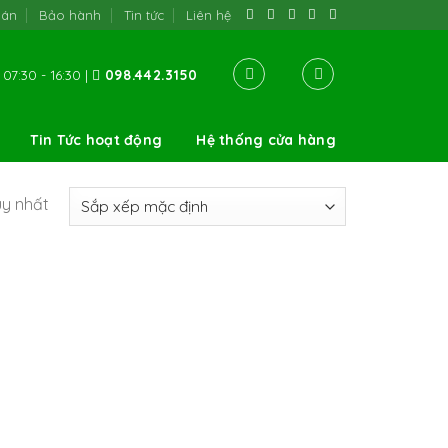
oán
Bảo hành
Tin tức
Liên hệ
07:30 - 16:30 |
098.442.3150
Tin Tức hoạt động
Hệ thống cửa hàng
uy nhất