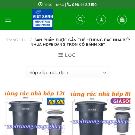
Skip
07:30 - 16:30 |
098.442.3150
to
content
TRANG CHỦ
/
SẢN PHẨM ĐƯỢC GẮN THẺ “THÙNG RÁC NHÀ BẾP
NHỰA HDPE DẠNG TRÒN CÓ BÁNH XE”
LỌC