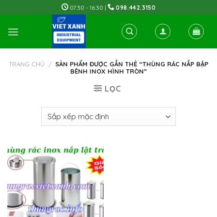
Skip
07:30 - 16:30 |
098.442.3150
to
content
TRANG CHỦ
/
SẢN PHẨM ĐƯỢC GẮN THẺ “THÙNG RÁC NẮP BẬP
BÊNH INOX HÌNH TRÒN”
LỌC