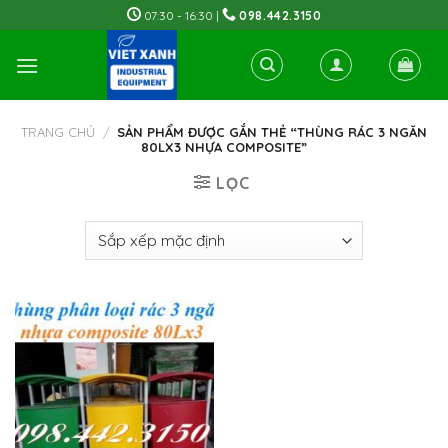
Skip
07:30 - 16:30 |
098.442.3150
to
content
TRANG CHỦ
/
SẢN PHẨM ĐƯỢC GẮN THẺ “THÙNG RÁC 3 NGĂN
80LX3 NHỰA COMPOSITE”
LỌC