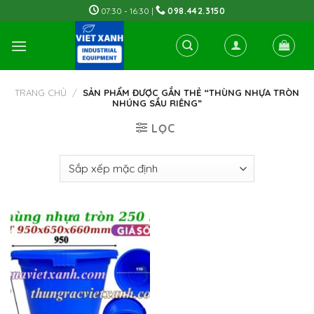
Skip
07:30 - 16:30 |
098.442.3150
to
content
TRANG CHỦ
/
SẢN PHẨM ĐƯỢC GẮN THẺ “THÙNG NHỰA TRÒN
NHÚNG SẦU RIÊNG”
LỌC