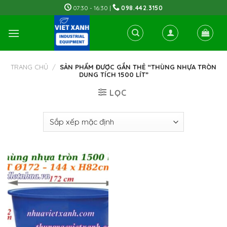
Skip
07:30 - 16:30 |
098.442.3150
to
content
TRANG CHỦ
/
SẢN PHẨM ĐƯỢC GẮN THẺ “THÙNG NHỰA TRÒN
DUNG TÍCH 1500 LÍT”
LỌC