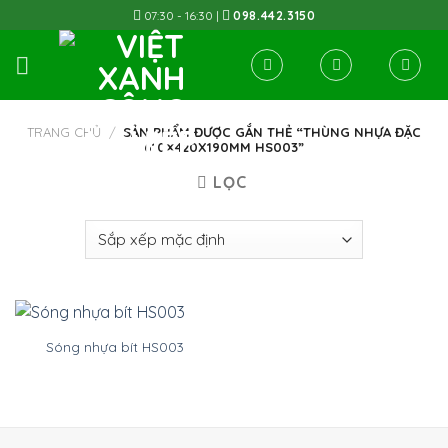
Skip
07:30 - 16:30 |
098.442.3150
to
content
TRANG CHỦ
/
SẢN PHẨM ĐƯỢC GẮN THẺ “THÙNG NHỰA ĐẶC
610X420X190MM HS003”
LỌC
Sóng nhựa bít HS003