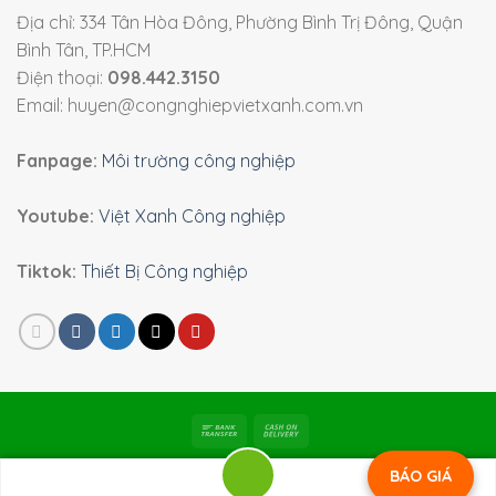
Địa chỉ: 334 Tân Hòa Đông, Phường Bình Trị Đông, Quận
Bình Tân, TP.HCM
Điện thoại:
098.442.3150
Email: huyen@congnghiepvietxanh.com.vn
Fanpage:
Môi trường công nghiệp
Youtube:
Việt Xanh Công nghiệp
Tiktok:
Thiết Bị Công nghiệp
Bản quyền 2026 ©
Viet Xanh Industry
|
Môi trường công
BÁO GIÁ
nghiệp