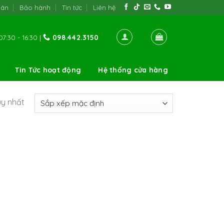
oán
Bảo hành
Tin tức
Liên hệ
7:30 - 16:30 |
098.442.3150
Tin Tức hoạt động
Hệ thống cửa hàng
uy nhất