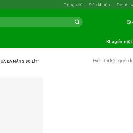
Trang chủ
Điều khoản
Thanh t
0
Khuyến mãi
Hiển thị kết quả d
A ĐA NĂNG 90 LÍT”