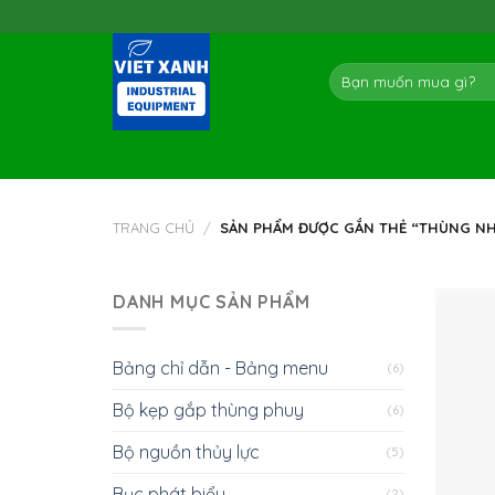
Skip
to
content
Tìm
kiếm:
TRANG CHỦ
/
SẢN PHẨM ĐƯỢC GẮN THẺ “THÙNG NHỰ
DANH MỤC SẢN PHẨM
Bảng chỉ dẫn - Bảng menu
(6)
Bộ kẹp gắp thùng phuy
(6)
Bộ nguồn thủy lực
(5)
Bục phát biểu
(2)