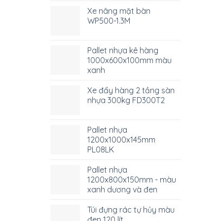
Xe nâng mặt bàn
WP500-1.3M
Pallet nhựa kê hàng
1000x600x100mm màu
xanh
Xe đẩy hàng 2 tầng sàn
nhựa 300kg FD300T2
Pallet nhựa
1200x1000x145mm
PL08LK
Pallet nhựa
1200x800x150mm - màu
xanh dương và đen
Túi đựng rác tự hủy màu
đen 120 lít