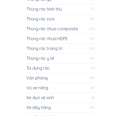
Thùng rác hình thú
(7)
Thùng rác inox
(16)
Thùng rác nhựa composite
(29)
Thùng rác nhựa HDPE
(64)
Thùng rác trang trí
(24)
Thùng rác y tế
(34)
Túi đựng rác
(2)
Văn phòng
(18)
Vỏ xe nâng
(8)
Xe dọn vệ sinh
(3)
Xe đẩy hàng
(18)