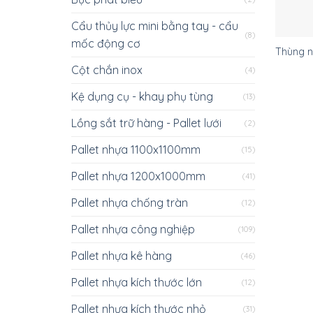
Cẩu thủy lực mini bằng tay - cẩu
(8)
mốc động cơ
Thùng n
Cột chắn inox
(4)
Kệ dụng cụ - khay phụ tùng
(13)
Lồng sắt trữ hàng - Pallet lưới
(2)
Pallet nhựa 1100x1100mm
(15)
Pallet nhựa 1200x1000mm
(41)
Pallet nhựa chống tràn
(12)
Pallet nhựa công nghiệp
(109)
Pallet nhựa kê hàng
(46)
Pallet nhựa kích thước lớn
(12)
Pallet nhựa kích thước nhỏ
(31)