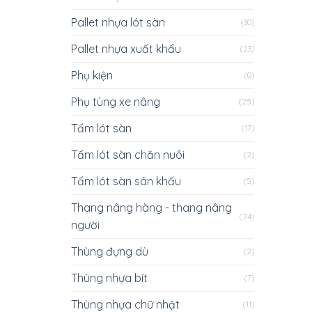
Pallet nhựa lót sàn
(30)
Pallet nhựa xuất khẩu
(23)
Phụ kiện
(0)
Phụ tùng xe nâng
(25)
Tấm lót sàn
(17)
Tấm lót sàn chăn nuôi
(2)
Tấm lót sàn sân khấu
(5)
Thang nâng hàng - thang nâng
(24)
người
Thùng đựng dù
(2)
Thùng nhựa bít
(7)
Thùng nhựa chữ nhật
(11)