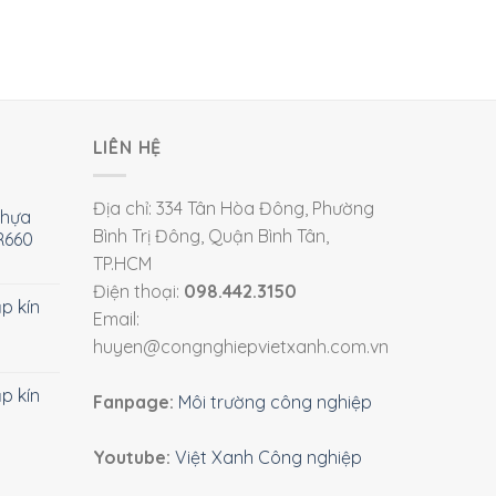
LIÊN HỆ
Địa chỉ: 334 Tân Hòa Đông, Phường
nhựa
Bình Trị Đông, Quận Bình Tân,
R660
TP.HCM
Điện thoại:
098.442.3150
ắp kín
Email:
huyen@congnghiepvietxanh.com.vn
ắp kín
Fanpage:
Môi trường công nghiệp
Youtube:
Việt Xanh Công nghiệp