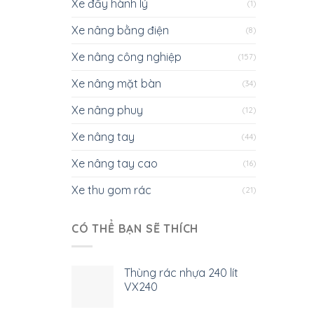
Xe đẩy hành lý
(1)
Xe nâng bằng điện
(8)
Xe nâng công nghiệp
(157)
Xe nâng mặt bàn
(34)
Xe nâng phuy
(12)
Xe nâng tay
(44)
Xe nâng tay cao
(16)
Xe thu gom rác
(21)
CÓ THỂ BẠN SẼ THÍCH
Thùng rác nhựa 240 lít
VX240