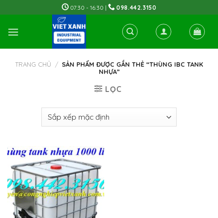
Skip
07:30 - 16:30 |
098.442.3150
to
content
TRANG CHỦ
/
SẢN PHẨM ĐƯỢC GẮN THẺ “THÙNG IBC TANK
NHỰA”
LỌC