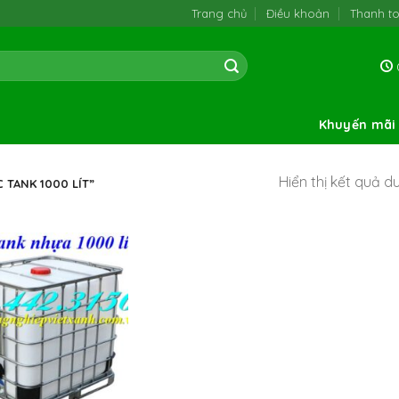
Trang chủ
Điều khoản
Thanh t
0
Khuyến mãi
Hiển thị kết quả d
TANK 1000 LÍT”