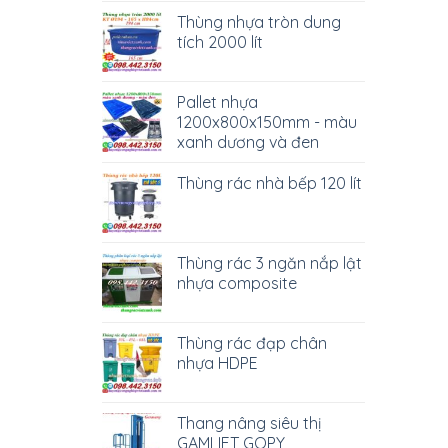
Thùng nhựa tròn dung
tích 2000 lít
Pallet nhựa
1200x800x150mm - màu
xanh dương và đen
Thùng rác nhà bếp 120 lít
Thùng rác 3 ngăn nắp lật
nhựa composite
Thùng rác đạp chân
nhựa HDPE
Thang nâng siêu thị
GAMLIFT GOPY