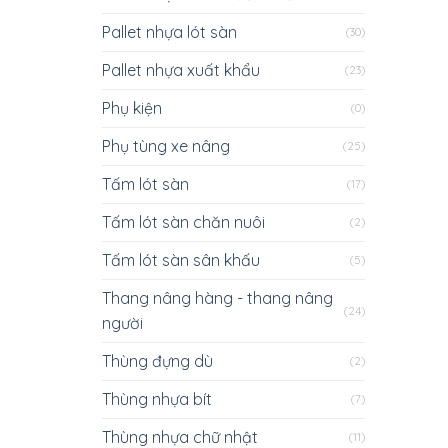
Pallet nhựa lót sàn
(30)
Pallet nhựa xuất khẩu
(23)
Phụ kiện
(0)
Phụ tùng xe nâng
(25)
Tấm lót sàn
(17)
Tấm lót sàn chăn nuôi
(2)
Tấm lót sàn sân khấu
(5)
Thang nâng hàng - thang nâng
(24)
người
Thùng đựng dù
(2)
Thùng nhựa bít
(7)
Thùng nhựa chữ nhật
(11)