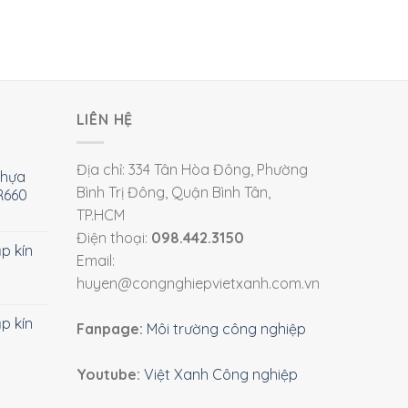
LIÊN HỆ
Địa chỉ: 334 Tân Hòa Đông, Phường
nhựa
Bình Trị Đông, Quận Bình Tân,
R660
TP.HCM
Điện thoại:
098.442.3150
ắp kín
Email:
huyen@congnghiepvietxanh.com.vn
ắp kín
Fanpage:
Môi trường công nghiệp
Youtube:
Việt Xanh Công nghiệp