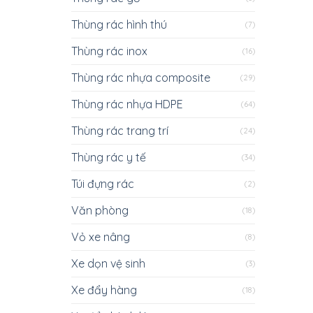
Thùng rác hình thú
(7)
Thùng rác inox
(16)
Thùng rác nhựa composite
(29)
Thùng rác nhựa HDPE
(64)
Thùng rác trang trí
(24)
Thùng rác y tế
(34)
Túi đựng rác
(2)
Văn phòng
(18)
Vỏ xe nâng
(8)
Xe dọn vệ sinh
(3)
Xe đẩy hàng
(18)