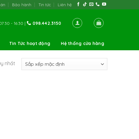
oán
Bảo hành
Tin tức
Liên hệ
7:30 - 16:30 |
098.442.3150
Tin Tức hoạt động
Hệ thống cửa hàng
uy nhất