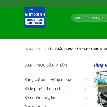
Skip
to
content
Tìm
kiếm:
TRANG CHỦ
/
SẢN PHẨM ĐƯỢC GẮN THẺ “THÙNG IBC 
DANH MỤC SẢN PHẨM
Bảng chỉ dẫn - Bảng menu
(6)
Bộ kẹp gắp thùng phuy
(6)
Bộ nguồn thủy lực
(5)
Bục phát biểu
(2)