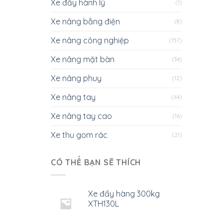
Xe đẩy hành lý
(1)
Xe nâng bằng điện
(8)
Xe nâng công nghiệp
(157)
Xe nâng mặt bàn
(34)
Xe nâng phuy
(12)
Xe nâng tay
(44)
Xe nâng tay cao
(16)
Xe thu gom rác
(21)
CÓ THỂ BẠN SẼ THÍCH
Xe đẩy hàng 300kg
XTH130L