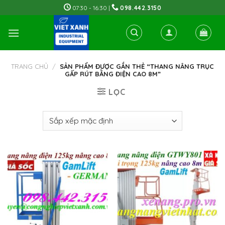
Skip
07:30 - 16:30 |
098.442.3150
to
content
TRANG CHỦ
/
SẢN PHẨM ĐƯỢC GẮN THẺ “THANG NÂNG TRỤC
GẤP RÚT BẰNG ĐIỆN CAO 8M”
LỌC