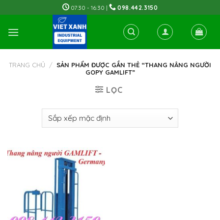
Skip
07:30 - 16:30 |
098.442.3150
to
content
TRANG CHỦ
/
SẢN PHẨM ĐƯỢC GẮN THẺ “THANG NÂNG NGƯỜI
GOPY GAMLIFT”
LỌC