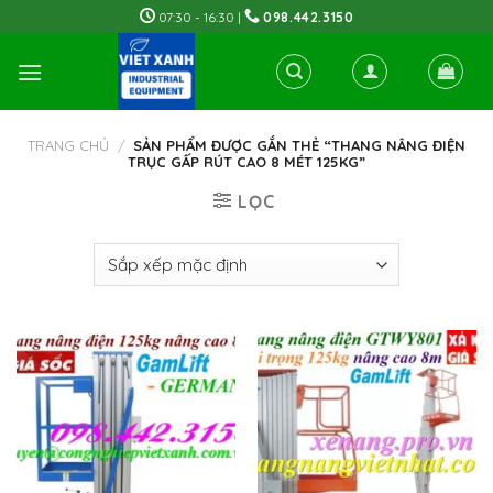
Skip
07:30 - 16:30 |
098.442.3150
to
content
TRANG CHỦ
/
SẢN PHẨM ĐƯỢC GẮN THẺ “THANG NÂNG ĐIỆN
TRỤC GẤP RÚT CAO 8 MÉT 125KG”
LỌC