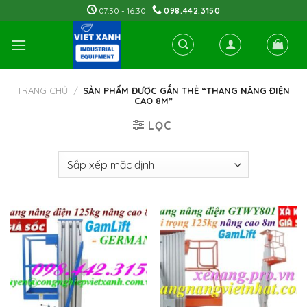
Skip
07:30 - 16:30 |
098.442.3150
to
content
TRANG CHỦ
/
SẢN PHẨM ĐƯỢC GẮN THẺ “THANG NÂNG ĐIỆN
CAO 8M”
LỌC