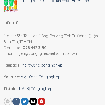
Thùng rác 60 lít nắp kín nhựa HDPE TR60
LIÊN HỆ
Địa chỉ: 334 Tân Hòa Đông, Phường Bình Trị Đông, Quận
Bình Tân, TP.HCM
Điện thoại:
098.442.3150
Email: huyen@congnghiepvietxanh.com.vn
Fanpage:
Môi trường công nghiệp
Youtube:
Việt Xanh Công nghiệp
Tiktok:
Thiết Bị Công nghiệp