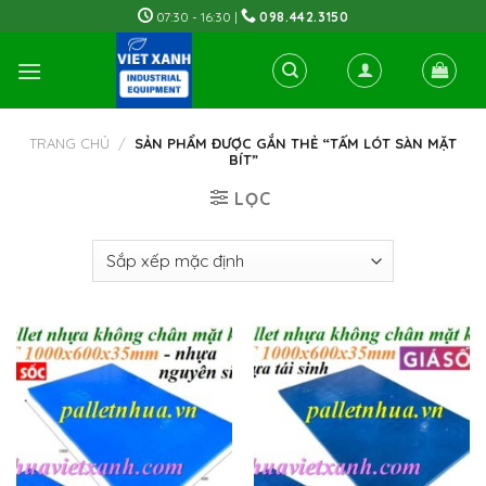
Skip
07:30 - 16:30 |
098.442.3150
to
content
TRANG CHỦ
/
SẢN PHẨM ĐƯỢC GẮN THẺ “TẤM LÓT SÀN MẶT
BÍT”
LỌC