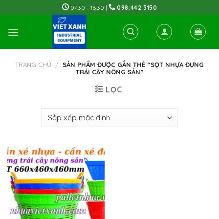
Skip
07:30 - 16:30 |
098.442.3150
to
content
TRANG CHỦ
/
SẢN PHẨM ĐƯỢC GẮN THẺ “SỌT NHỰA ĐỰNG
TRÁI CÂY NÔNG SẢN”
LỌC