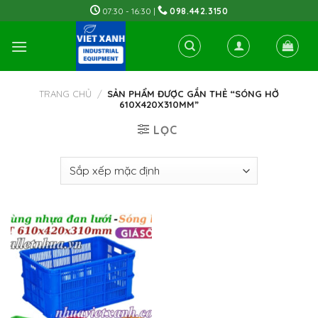
Skip
07:30 - 16:30 |
098.442.3150
to
content
TRANG CHỦ
/
SẢN PHẨM ĐƯỢC GẮN THẺ “SÓNG HỞ
610X420X310MM”
LỌC