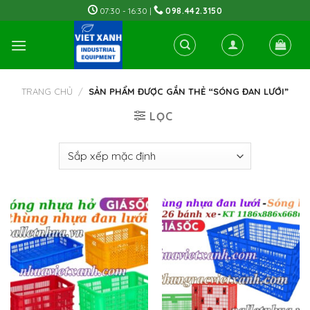
Skip
07:30 - 16:30 |
098.442.3150
to
content
TRANG CHỦ
/
SẢN PHẨM ĐƯỢC GẮN THẺ “SÓNG ĐAN LƯỚI”
LỌC