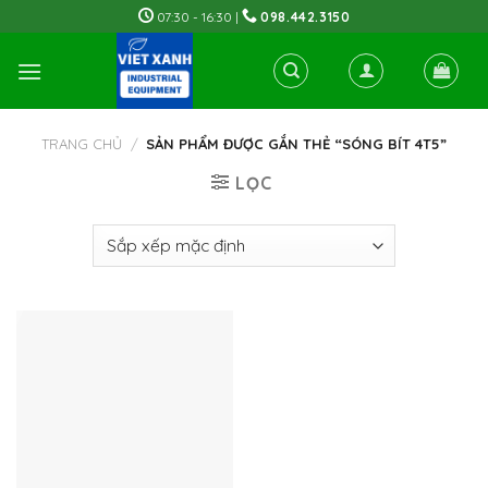
Skip
07:30 - 16:30 |
098.442.3150
to
content
TRANG CHỦ
/
SẢN PHẨM ĐƯỢC GẮN THẺ “SÓNG BÍT 4T5”
LỌC