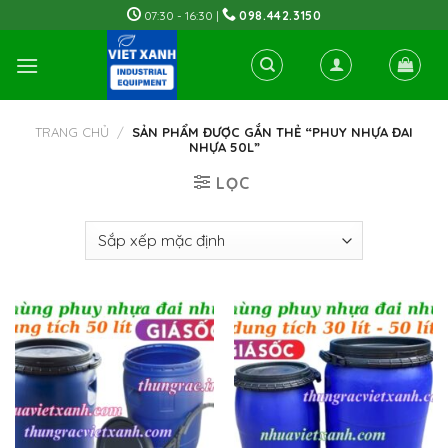
Skip
07:30 - 16:30 |
098.442.3150
to
content
TRANG CHỦ
/
SẢN PHẨM ĐƯỢC GẮN THẺ “PHUY NHỰA ĐAI
NHỰA 50L”
LỌC