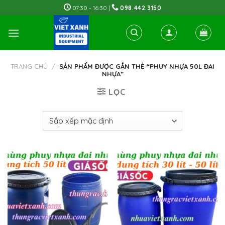
Skip
07:30 - 16:30 |
098.442.3150
to
content
TRANG CHỦ
/
SẢN PHẨM ĐƯỢC GẮN THẺ “PHUY NHỰA 50L ĐAI
NHỰA”
LỌC