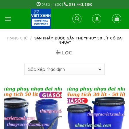
Skip
07:30 - 16:30 |
098.442.3150
to
content
TRANG CHỦ
/
SẢN PHẨM ĐƯỢC GẮN THẺ “PHUY 50 LÍT CÓ ĐAI
NHỰA”
LỌC