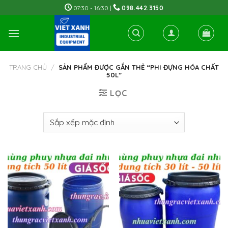
Skip
07:30 - 16:30 |
098.442.3150
to
content
TRANG CHỦ
/
SẢN PHẨM ĐƯỢC GẮN THẺ “PHI ĐỰNG HÓA CHẤT
50L”
LỌC