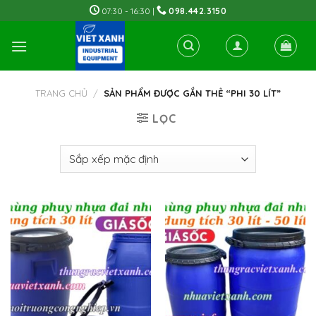
Skip
07:30 - 16:30 |
098.442.3150
to
content
TRANG CHỦ
/
SẢN PHẨM ĐƯỢC GẮN THẺ “PHI 30 LÍT”
LỌC