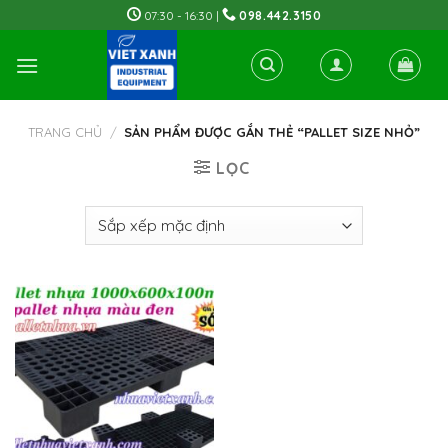
Skip
07:30 - 16:30 |
098.442.3150
to
content
TRANG CHỦ
/
SẢN PHẨM ĐƯỢC GẮN THẺ “PALLET SIZE NHỎ”
LỌC