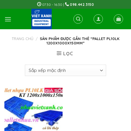
Skip
07:30 - 16:30 |
098.442.3150
to
content
TRANG CHỦ
/
SẢN PHẨM ĐƯỢC GẮN THẺ “PALLET PL10LK
1200X1000X150MM”
LỌC