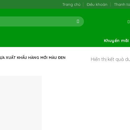
Trang chủ
Điều khoản
Thanh t
Khuyến mãi
ỰA XUẤT KHẨU HÀNG MỚI MÀU ĐEN
Hiển thị kết quả d