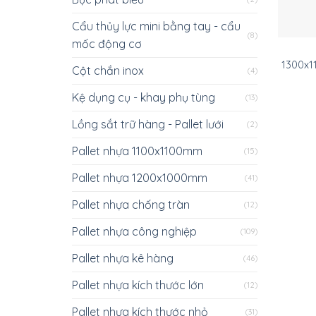
Cẩu thủy lực mini bằng tay - cẩu
(8)
mốc động cơ
1300x1
Cột chắn inox
(4)
Kệ dụng cụ - khay phụ tùng
(13)
Lồng sắt trữ hàng - Pallet lưới
(2)
Pallet nhựa 1100x1100mm
(15)
Pallet nhựa 1200x1000mm
(41)
Pallet nhựa chống tràn
(12)
Pallet nhựa công nghiệp
(109)
Pallet nhựa kê hàng
(46)
Pallet nhựa kích thước lớn
(12)
Pallet nhựa kích thước nhỏ
(31)