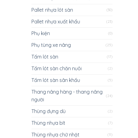
Pallet nhựa lót sàn
(30)
Pallet nhựa xuất khẩu
(23)
Phụ kiện
(0)
Phụ tùng xe nâng
(25)
Tấm lót sàn
(17)
Tấm lót sàn chăn nuôi
(2)
Tấm lót sàn sân khấu
(5)
Thang nâng hàng - thang nâng
(24)
người
Thùng đựng dù
(2)
Thùng nhựa bít
(7)
Thùng nhựa chữ nhật
(11)