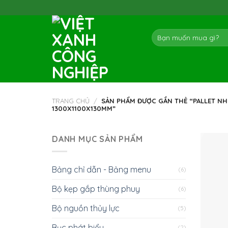
Skip
to
content
Tìm
kiếm:
TRANG CHỦ
/
SẢN PHẨM ĐƯỢC GẮN THẺ “PALLET NH
1300X1100X130MM”
DANH MỤC SẢN PHẨM
Bảng chỉ dẫn - Bảng menu
(6)
Bộ kẹp gắp thùng phuy
(6)
Bộ nguồn thủy lực
(5)
Bục phát biểu
(2)