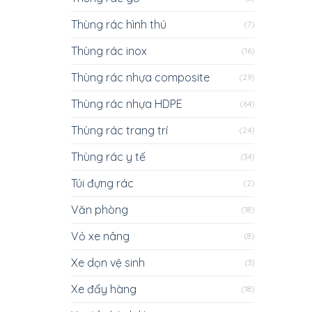
Thùng rác hình thú
(7)
Thùng rác inox
(16)
Thùng rác nhựa composite
(29)
Thùng rác nhựa HDPE
(64)
Thùng rác trang trí
(24)
Thùng rác y tế
(34)
Túi đựng rác
(2)
Văn phòng
(18)
Vỏ xe nâng
(8)
Xe dọn vệ sinh
(3)
Xe đẩy hàng
(18)