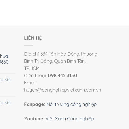
LIÊN HỆ
Địa chỉ: 334 Tân Hòa Đông, Phường
nhựa
Bình Trị Đông, Quận Bình Tân,
R660
TP.HCM
Điện thoại:
098.442.3150
ắp kín
Email:
huyen@congnghiepvietxanh.com.vn
ắp kín
Fanpage:
Môi trường công nghiệp
Youtube:
Việt Xanh Công nghiệp