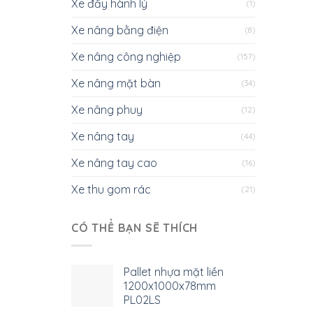
Xe đẩy hành lý
(1)
Xe nâng bằng điện
(8)
Xe nâng công nghiệp
(157)
Xe nâng mặt bàn
(34)
Xe nâng phuy
(12)
Xe nâng tay
(44)
Xe nâng tay cao
(16)
Xe thu gom rác
(21)
CÓ THỂ BẠN SẼ THÍCH
Pallet nhựa mặt liền
1200x1000x78mm
PL02LS