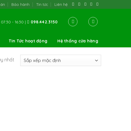
oán
Bảo hành
Tin tức
Liên hệ
07:30 - 16:30 |
098.442.3150
Tin Tức hoạt động
Hệ thống cửa hàng
uy nhất